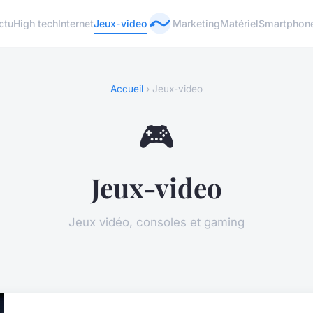
ctu
High tech
Internet
Jeux-video
Marketing
Matériel
Smartphon
Accueil
› Jeux-video
🎮
Jeux-video
Jeux vidéo, consoles et gaming