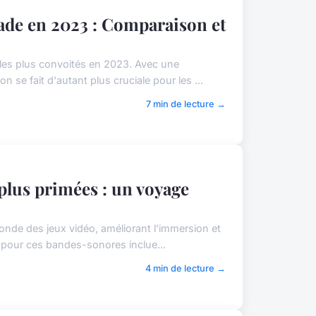
cade en 2023 : Comparaison et
 les plus convoités en 2023. Avec une
 se fait d'autant plus cruciale pour les ...
7 min de lecture →
plus primées : un voyage
nde des jeux vidéo, améliorant l'immersion et
n pour ces bandes-sonores inclue...
4 min de lecture →