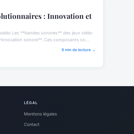
lutionnaires : Innovation et
vidéo Les **bandes sonores** des jeux vidéo
**innovation sonore**. Ces composants so...
6 min de lecture →
LÉGAL
Mentions légales
Contact