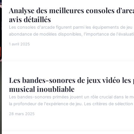
Analyse des meilleures consoles d'ar
avis détaillés
Les consoles d'arcade figurent parmi les équipements de jeu
abondance de modèles disponibles, l'importance de l'évaluation
1 avril 2025
Les bandes-sonores de jeux vidéo les 
musical inoubliable
Les bandes-sonores primées jouent un rôle crucial dans le mo
la profondeur de l'expérience de jeu. Les critères de sélectio
28 mars 2025